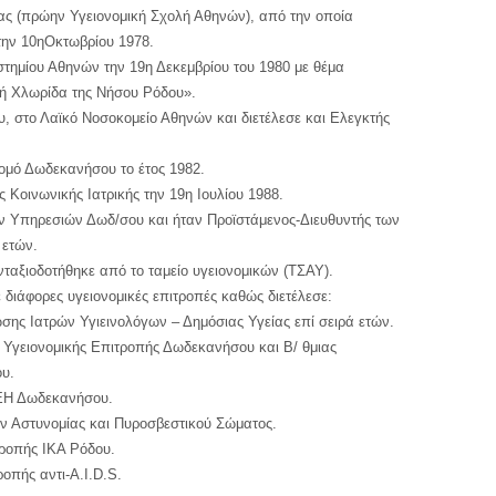
ας (πρώην Υγειονομική Σχολή Αθηνών), από την οποία
 την 10ηΟκτωβρίου 1978.
τημίου Αθηνών την 19η Δεκεμβρίου του 1980 με θέμα
κή Χλωρίδα της Νήσου Ρόδου».
, στο Λαϊκό Νοσοκομείο Αθηνών και διετέλεσε και Ελεγκτής
ομό Δωδεκανήσου το έτος 1982.
ης Κοινωνικής Ιατρικής την 19η Ιουλίου 1988.
ών Υπηρεσιών Δωδ/σου και ήταν Προϊστάμενος-Διευθυντής των
 ετών.
νταξιοδοτήθηκε από το ταμείο υγειονομικών (ΤΣΑΥ).
 διάφορες υγειονομικές επιτροπές καθώς διετέλεσε:
σης Ιατρών Υγιεινολόγων – Δημόσιας Υγείας επί σειρά ετών.
ς Υγειονομικής Επιτροπής Δωδεκανήσου και Β/ θμιας
υ.
ΔΕΗ Δωδεκανήσου.
ν Αστυνομίας και Πυροσβεστικού Σώματος.
τροπής ΙΚΑ Ρόδου.
οπής αντι-A.I.D.S.