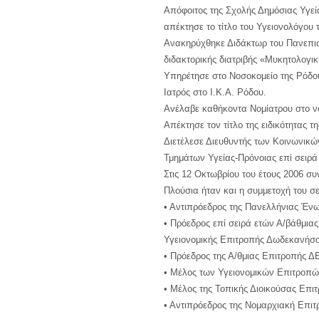
Απόφοιτος της Σχολής Δημόσιας Υγεί
απέκτησε το τίτλο του Υγειονολόγου
Ανακηρύχθηκε Διδάκτωρ του Πανεπισ
διδακτορικής διατριβής «Μυκητολογι
Υπηρέτησε στο Νοσοκομείο της Ρόδου
Ιατρός στο Ι.Κ.Α. Ρόδου.
Ανέλαβε καθήκοντα Νομίατρου στο ν
Απέκτησε τον τίτλο της ειδικότητας τ
Διετέλεσε Διευθυντής των Κοινωνικ
Τμημάτων Υγείας-Πρόνοιας επί σειρά
Στις 12 Οκτωβρίου του έτους 2006 συ
Πλούσια ήταν και η συμμετοχή του σε
• Αντιπρόεδρος της Πανελλήνιας Ένω
• Πρόεδρος επί σειρά ετών Α/βάθμια
Υγειονομικής Επιτροπής Δωδεκανήσο
• Πρόεδρος της Α/θμιας Επιτροπής 
• Μέλος των Υγειονομικών Επιτροπώ
• Μέλος της Τοπικής Διοικούσας Επι
• Αντιπρόεδρος της Νομαρχιακή Επιτρ